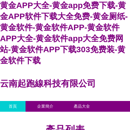
黄金APP大全-黄金app免费下载-黄
金APP软件下载大全免费-黄金厕纸-
黄金软件-黄金软件APP-黄金软件
APP大全-黄金软件app大全免费网
站-黄金软件APP下载303免费装-黄
金软件下载
云南起跑線科技有限公司
首頁
企業簡介
產品大全
聯系我們
企業信息
訪客留言
產品列表