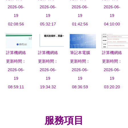
從互聯到智
2026-06-
世界的無形
2026-06-
理論、實踐
2026-06-
從理論到應
2026-06-
能，開發者
19
橋梁
19
與未來展望
19
用的創新之
19
的技術演進
02:08:56
05:32:17
01:42:56
04:10:00
路
之路
計算機網絡
計算機網絡
筆記本電腦
計算機網絡
更新時間：
通信技術
基礎與應用
更新時間：
更新時間：
背景圖像
技術開發教
更新時間：
發展歷程、
2026-06-
技術開發的
2026-06-
計算機網絡
2026-06-
案 構建數
2026-06-
核心原理與
19
基石與前沿
19
技術開發的
19
字世界的基
19
未來展望
08:59:11
19:34:32
08:36:59
新視角
03:20:20
石
服務項目