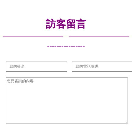
訪客留言
----------------